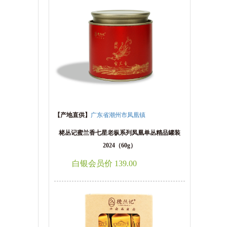
【产地直供】
广东省潮州市凤凰镇
栳丛记蜜兰香七星老枞系列凤凰单丛精品罐装
2024（60g）
白银会员价 139.00