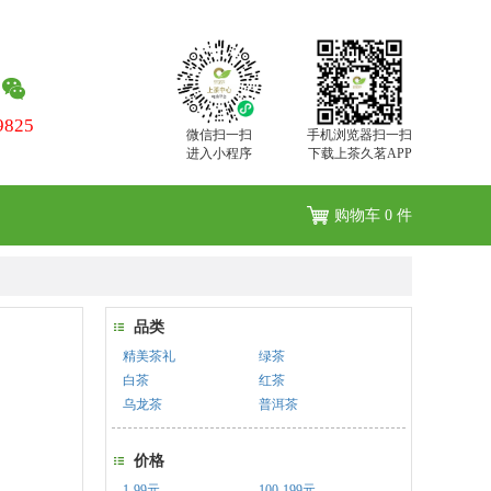
9825
微信扫一扫
手机浏览器扫一扫
进入小程序
下载上茶久茗APP
购物车
0
件
品类
精美茶礼
绿茶
白茶
红茶
乌龙茶
普洱茶
价格
1-99元
100-199元