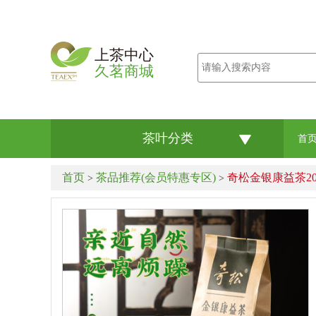
上茶中心
久茗商城
茶叶分类
首
首页
茶品推荐(会员特惠专区)
奇松金银康益茶202
>
>