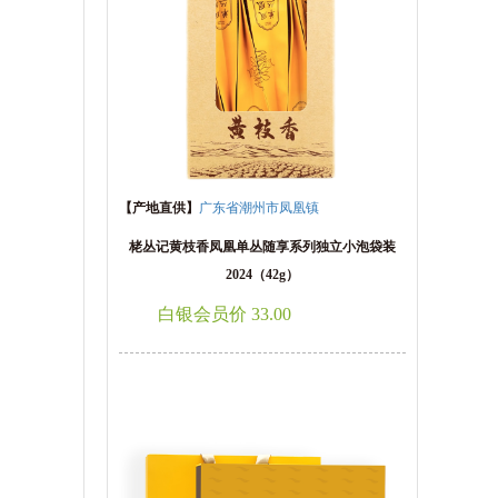
【产地直供】
广东省潮州市凤凰镇
栳丛记黄枝香凤凰单丛随享系列独立小泡袋装
2024（42g）
白银会员价 33.00