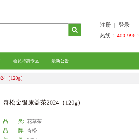
注册
| 登录
热线：
400-996-
页
会员特惠专区
最新公告
4（120g）
奇松金银康益茶2024（120g）
品 类:
花草茶
品 牌:
奇松