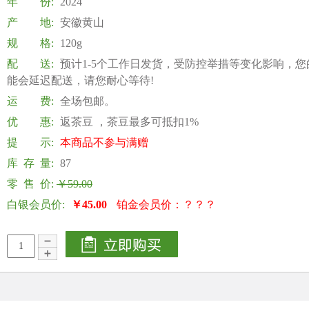
年 份:
2024
产 地:
安徽黄山
规 格:
120g
配 送:
预计1-5个工作日发货，受防控举措等变化影响，您
能会延迟配送，请您耐心等待!
运 费:
全场包邮。
优 惠:
返茶豆 ，茶豆最多可抵扣1%
提 示:
本商品不参与满赠
库 存 量:
87
零 售 价:
￥59.00
白银会员价:
￥45.00
铂金会员价：？？？