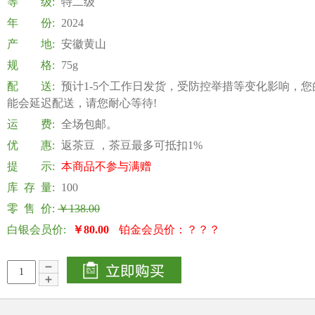
等 级:
特二级
年 份:
2024
产 地:
安徽黄山
规 格:
75g
配 送:
预计1-5个工作日发货，受防控举措等变化影响，您
能会延迟配送，请您耐心等待!
运 费:
全场包邮。
优 惠:
返茶豆 ，茶豆最多可抵扣1%
提 示:
本商品不参与满赠
库 存 量:
100
零 售 价:
￥138.00
白银会员价:
￥80.00
铂金会员价：？？？