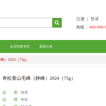
注册
| 登录
热线：
400-996-
页
会员特惠专区
最新公告
）2024（75g）
奇松黄山毛峰（静峰）2024（75g）
品 类:
绿茶
品 牌:
奇松