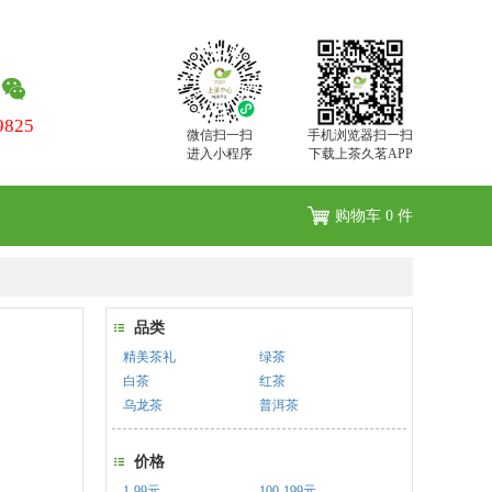
9825
微信扫一扫
手机浏览器扫一扫
进入小程序
下载上茶久茗APP
购物车
0
件
品类
精美茶礼
绿茶
白茶
红茶
乌龙茶
普洱茶
价格
1-99元
100-199元