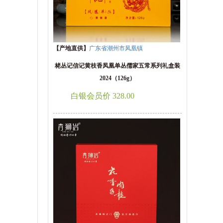
【产地直供】
广东省潮州市凤凰镇
栳丛记信记黄枝香凤凰单丛儒家五常系列礼盒装
2024（126g）
白银会员价 328.00