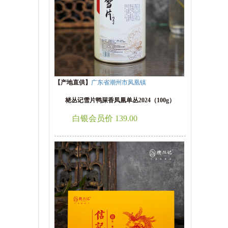
【产地直供】
广东省潮州市凤凰镇
栳丛记雪片鸭屎香凤凰单丛2024（100g）
白银会员价 139.00