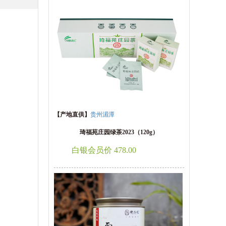
【产地直供】
贵州湄潭
琦福苑庄园绿茶2023（120g）
白银会员价 478.00