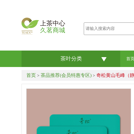
上茶中心
久茗商城
茶叶分类
首
首页
茶品推荐(会员特惠专区)
奇松黄山毛峰（静峰
>
>