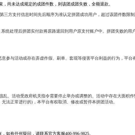
结束，尚未达成规定的成团件数，则该团成团失败，全额退款。
收第三方支付信息时间先后顺序为准认定拼团成功用户，超过该团件数限制
款，系统处理后拼团实付款将原路退回到用户原支付账户中。拼团失败的用
恶意参与活动或存在弄虚作假、刷单、套现等侵害平台利益的行为，平台
、战乱、活动受政府机关指令需要停止举办或调整的、活动中存在大面积作
，无法正常进行的)，本平台有权取消、修改或暂停本拼团活动。
有任何疑问，请联系官方客服400-996-9825。