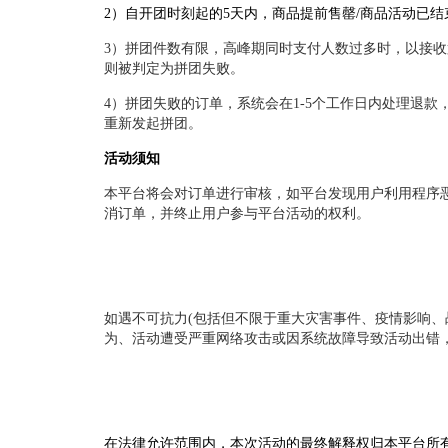
2）自开团时刻起的5天内，商品提前售罄/商品活动已
3）拼团件数有限，高峰期同时支付人数过多时，以接
则被判定为拼团失败。
4）拼团失败的订单，系统会在1-5个工作日内处理退
重新发起拼团。
活动须知
本平台将会对订单进行审核，如平台发现用户利用程序
消订单，并终止用户参与平台活动的权利。
如遇不可抗力
(包括但不限于重大灾害事件、疫情影响
为、活动遭受严重网络攻击或因系统故障导致活动出错
在法律允许范围内，本次活动的最终解释权归本平台所有，如