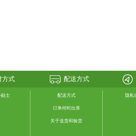
付方式
配送方式
小贴士
配送方式
隐私
订单何时出库
关于送货和验货