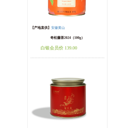
【产地直供】
安徽黄山
奇松藤茶2024（100g）
白银会员价 139.00