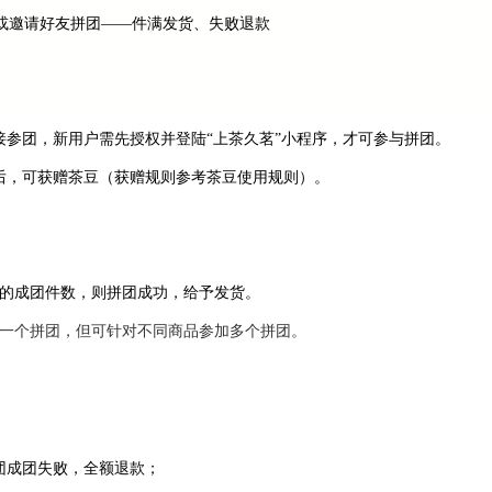
或邀请好友拼团——件满发货、失败退款
参团，新用户需先授权并登陆“上茶久茗”小程序，才可参与拼团。
后，可获赠茶豆（获赠规则参考茶豆使用规则）。
定的成团件数，则拼团成功，给予发货。
与一个拼团，但可针对不同商品参加多个拼团。
团成团失败，全额退款；