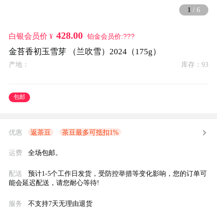
1
6
/
428.00
白银会员价
¥
铂金会员价:???
金苔香初玉雪芽 （兰吹雪）2024（175g）
产地：
库存：93
包邮
优惠
返茶豆
茶豆最多可抵扣1%
运费
全场包邮。
配送
预计1-5个工作日发货，受防控举措等变化影响，您的订单可
能会延迟配送，请您耐心等待!
服务
不支持7天无理由退货