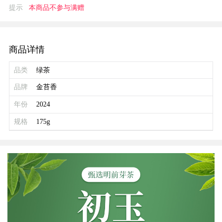
提示
本商品不参与满赠
商品详情
品类
绿茶
品牌
金苔香
年份
2024
规格
175g