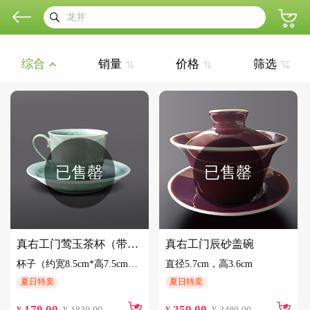
综合
销量
价格
筛选
已售罄
已售罄
真右工门莺玉茶杯（带底托）
真右工门辰砂盖碗
杯子（约宽8.5cm*高7.5cm）底托（约宽15cm*高3cm）
直径5.7cm，高3.6cm
夏日特卖
夏日特卖
179.00
259.00