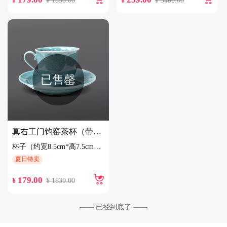
¥
¥ 1830.00
¥
¥ 3480.00
已售罄
真右工门钧窑茶杯（带底托）
杯子（约宽8.5cm*高7.5cm）底托（约宽15cm*高3cm）
夏日特卖
179.00
¥
¥ 1830.00
—— 已经到底了 ——